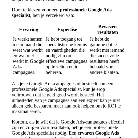
Door te kiezen voor een
professionele Google Ads
specialist
, ben je verzekerd van:
Bewezen
Ervaring
Expertise
resultaten
Je werkt samen
Je hebt toegang tot
Je hebt de
met iemand die
specialistische kennis
garantie dat je
weet wat werkt
en vaardigheden die
werkt met iemand
en wat niet
nodig zijn om
die succesvolle
werkt in Google
effectieve campagnes
resultaten heeft
Ads-
op te zetten en te
behaald voor
campagnes.
beheren.
andere klanten.
Als je je Google Ads-campagnes uitbesteedt aan een
professionele Google Ads specialist, kun je erop
vertrouwen dat je geld goed wordt besteed. Het
uitbesteden van je campagnes aan een expert kan je niet
alleen geld besparen, maar kan ook helpen om je ROI te
maximaliseren.
Kortom, als je wilt dat je Google Ads-campagnes effectief
zijn en zorgen voor resultaten, heb je een professionele
Google Ads specialist nodig. Een
ervaren Google Ads