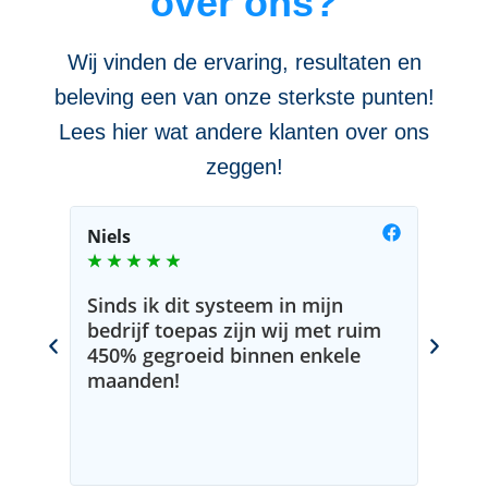
over ons?
Wij vinden de ervaring, resultaten en
beleving een van onze sterkste punten!
Lees hier wat andere klanten over ons
zeggen!
Niels
Brent
★
★
★
★
★
★
★
Sinds ik dit systeem in mijn
Julli
bedrijf toepas zijn wij met ruim
signi
450% gegroeid binnen enkele
verbe
maanden!
verko
tewee
inves
onde