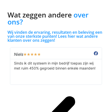
Wat zeggen andere
over
ons?
Wij vinden de ervaring, resultaten en beleving een
van onze sterkste punten! Lees hier wat andere
klanten over ons zeggen!
Niels
Br
★
★
★
★
★
Sinds ik dit systeem in mijn bedrijf toepas zijn wij
Jul
met ruim 450% gegroeid binnen enkele maanden!
ver
tew
ser