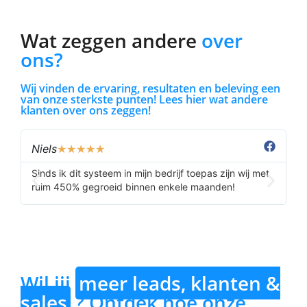
Wat zeggen andere
over
ons?
Wij vinden de ervaring, resultaten en beleving een
van onze sterkste punten! Lees hier wat andere
klanten over ons zeggen!
Niels
B
★
★
★
★
★
Sinds ik dit systeem in mijn bedrijf toepas zijn wij met
Ju
ruim 450% gegroeid binnen enkele maanden!
ve
te
s
Wil jij
meer leads, klanten &
sales
? Ontdek hoe onze