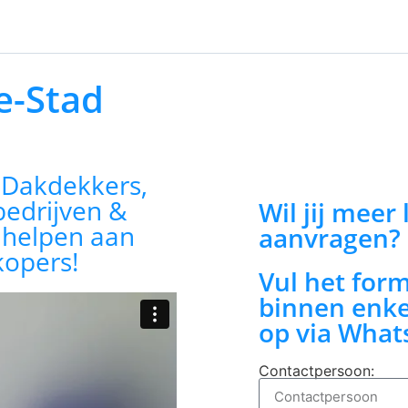
e-Stad
:
Dakdekkers,
bedrijven &
Wil jij meer
n helpen aan
aanvragen?
kopers!
Vul het for
binnen enke
op via What
Contactpersoon: