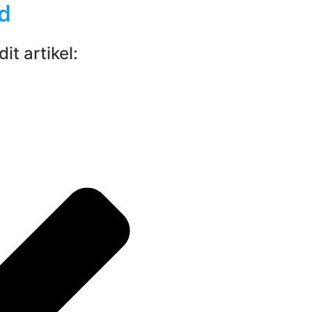
d
it artikel: