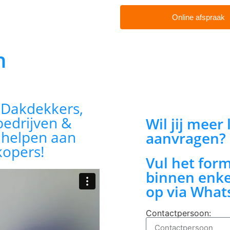
Online afspraak
n
:
Dakdekkers,
bedrijven &
Wil jij meer
n helpen aan
aanvragen?
kopers!
Vul het for
binnen enke
op via What
Contactpersoon: