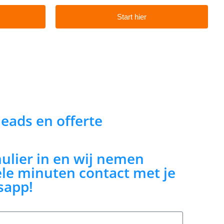
Start hier
 leads en offerte
mulier in en wij nemen
le minuten contact met je
sapp!