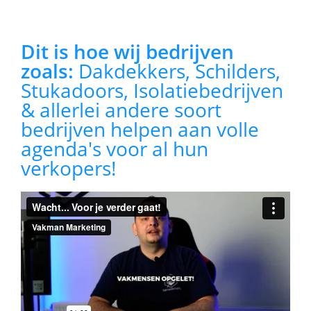
Dit is hoe wij bedrijven
zoals:
Dakdekkers, Schilders,
Stukadoors, Isolatiebedrijven
& allerlei andere soort
bedrijven helpen aan volle
agenda's voor al hun
verkopers!