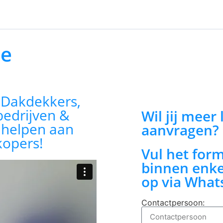
te
:
Dakdekkers,
bedrijven &
Wil jij meer
n helpen aan
aanvragen?
kopers!
Vul het for
binnen enke
op via What
Contactpersoon: