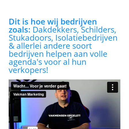
Dit is hoe wij bedrijven
zoals:
Dakdekkers, Schilders,
Stukadoors, Isolatiebedrijven
& allerlei andere soort
bedrijven helpen aan volle
agenda's voor al hun
verkopers!