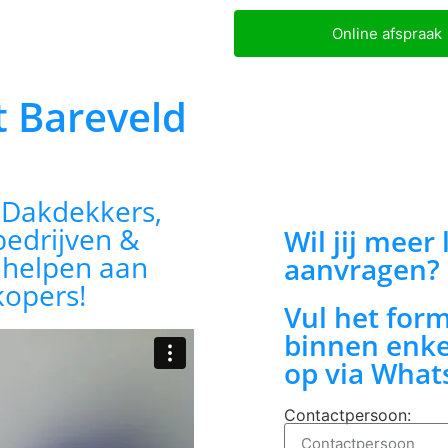
Online afspraak
t Bareveld
:
Dakdekkers,
bedrijven &
Wil jij meer
n helpen aan
aanvragen?
kopers!
Vul het for
binnen enke
op via What
Contactpersoon: