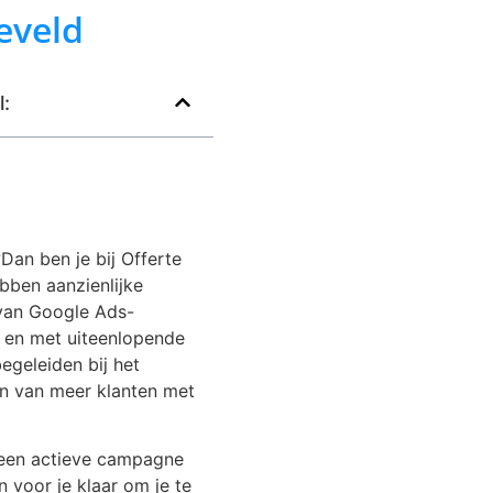
eveld
l:
Dan ben je bij Offerte
bben aanzienlijke
 van Google Ads-
n en met uiteenlopende
egeleiden bij het
en van meer klanten met
l een actieve campagne
 voor je klaar om je te