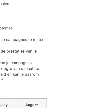
halen.
pagnes;
n je campagnes te meten
e prestaties van je
 van je campagnes.
hoogte van de laatste
eld en kan je daarom
f.
July
August