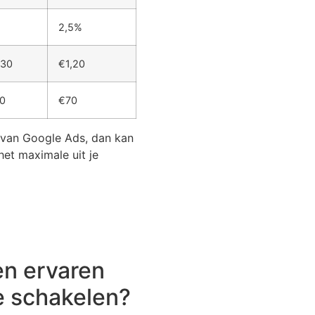
%
2,5%
,30
€1,20
0
€70
 van Google Ads, dan kan
het maximale uit je
en ervaren
te schakelen?