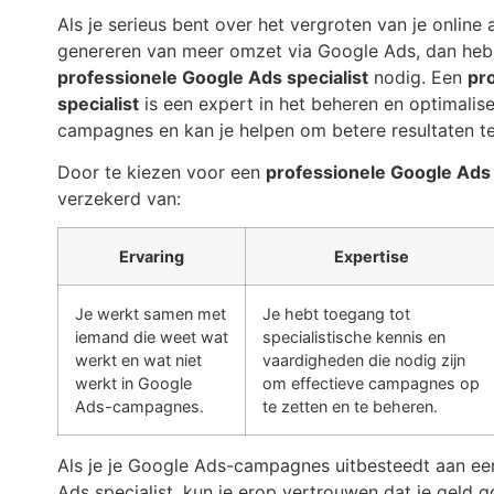
Als je serieus bent over het vergroten van je online
genereren van meer omzet via Google Ads, dan heb 
professionele Google Ads specialist
nodig. Een
pr
specialist
is een expert in het beheren en optimali
campagnes en kan je helpen om betere resultaten te
Door te kiezen voor een
professionele Google Ads 
verzekerd van:
Ervaring
Expertise
Je werkt samen met
Je hebt toegang tot
iemand die weet wat
specialistische kennis en
werkt en wat niet
vaardigheden die nodig zijn
werkt in Google
om effectieve campagnes op
Ads-campagnes.
te zetten en te beheren.
Als je je Google Ads-campagnes uitbesteedt aan ee
Ads specialist, kun je erop vertrouwen dat je geld 