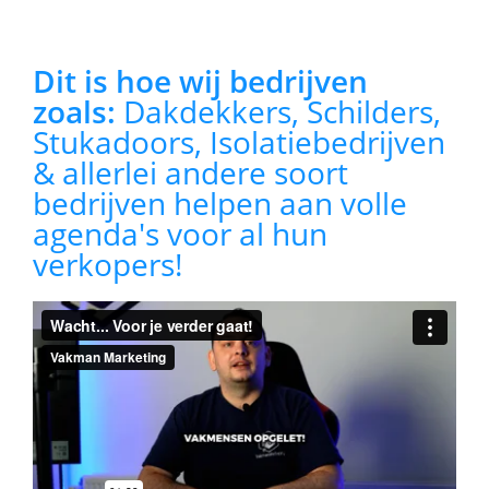
Dit is hoe wij bedrijven
zoals:
Dakdekkers, Schilders,
Stukadoors, Isolatiebedrijven
& allerlei andere soort
bedrijven helpen aan volle
agenda's voor al hun
verkopers!