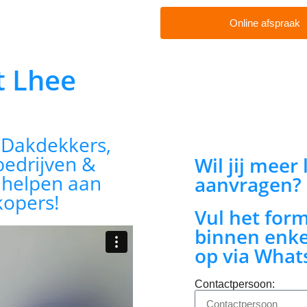
Online afspraak
t Lhee
:
Dakdekkers,
bedrijven &
Wil jij meer
n helpen aan
aanvragen?
kopers!
Vul het for
binnen enke
op via What
Contactpersoon: