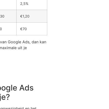
%
2,5%
,30
€1,20
0
€70
 van Google Ads, dan kan
maximale uit je
oogle Ads
je?
 aanwezigheid en het