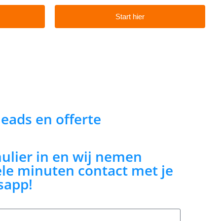
Start hier
 leads en offerte
mulier in en wij nemen
le minuten contact met je
sapp!