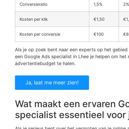
Conversieratio
1,5%
2
Kosten per klik
€1,50
€1
Kosten per conversie
€100
€8
Als je op zoek bent naar een experts op het gebied
een Google Ads specialist in Lhee je helpen om het 
advertentiebudget te halen.
Ja, laat me meer zien!
Wat maakt een ervaren G
specialist essentieel voor 
Als je serieus bent over het vergroten van je online