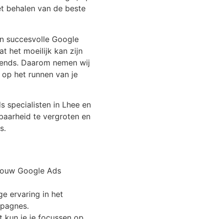
et behalen van de beste
en succesvolle Google
 het moeilijk kan zijn
trends. Daarom nemen wij
n op het runnen van je
specialisten in Lhee en
baarheid te vergroten en
s.
 jouw Google Ads
e ervaring in het
mpagnes.
t kun je je focussen op