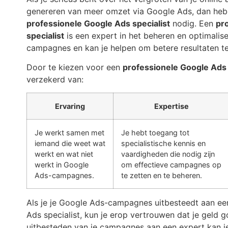
genereren van meer omzet via Google Ads, dan heb 
professionele Google Ads specialist
nodig. Een
pr
specialist
is een expert in het beheren en optimali
campagnes en kan je helpen om betere resultaten te
Door te kiezen voor een
professionele Google Ads 
verzekerd van:
Ervaring
Expertise
Je werkt samen met
Je hebt toegang tot
iemand die weet wat
specialistische kennis en
werkt en wat niet
vaardigheden die nodig zijn
werkt in Google
om effectieve campagnes op
Ads-campagnes.
te zetten en te beheren.
Als je je Google Ads-campagnes uitbesteedt aan ee
Ads specialist, kun je erop vertrouwen dat je geld 
uitbesteden van je campagnes aan een expert kan je 