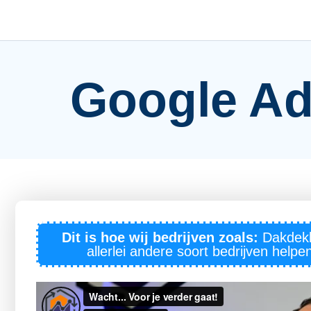
Google Ad
Dit is hoe wij bedrijven zoals:
Dakdekk
allerlei andere soort bedrijven help