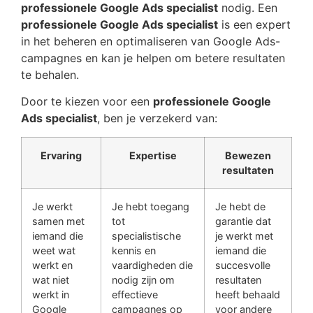
professionele Google Ads specialist
nodig. Een
professionele Google Ads specialist
is een expert
in het beheren en optimaliseren van Google Ads-
campagnes en kan je helpen om betere resultaten
te behalen.
Door te kiezen voor een
professionele Google
Ads specialist
, ben je verzekerd van:
Ervaring
Expertise
Bewezen
resultaten
Je werkt
Je hebt toegang
Je hebt de
samen met
tot
garantie dat
iemand die
specialistische
je werkt met
weet wat
kennis en
iemand die
werkt en
vaardigheden die
succesvolle
wat niet
nodig zijn om
resultaten
werkt in
effectieve
heeft behaald
Google
campagnes op
voor andere