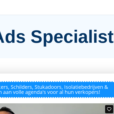
ds Specialis
rs, Schilders, Stukadoors, Isolatiebedrijven &
en aan volle agenda's voor al hun verkopers!