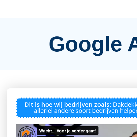
Google A
Dit is hoe wij bedrijven zoals:
Dakdekke
allerlei andere soort bedrijven help