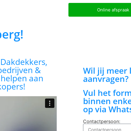
Online afspraak
berg!
:
Dakdekkers,
bedrijven &
Wil jij meer
n helpen aan
aanvragen?
kopers!
Vul het for
binnen enke
op via What
Contactpersoon: