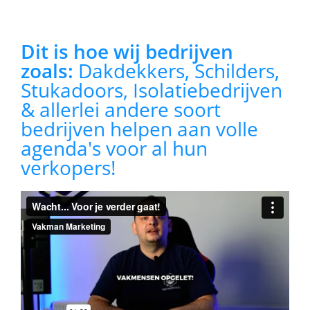
Dit is hoe wij bedrijven
zoals:
Dakdekkers, Schilders,
Stukadoors, Isolatiebedrijven
& allerlei andere soort
bedrijven helpen aan volle
agenda's voor al hun
verkopers!