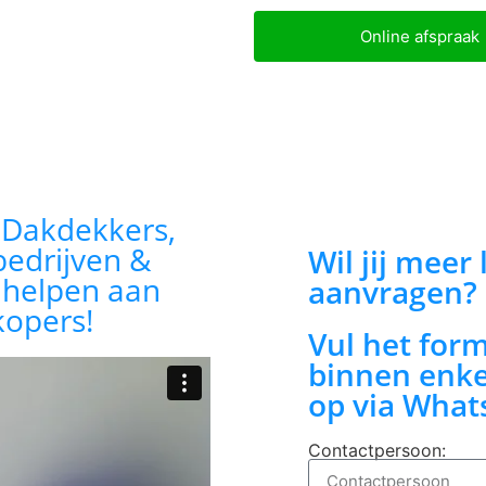
Online afspraak
:
Dakdekkers,
bedrijven &
Wil jij meer
n helpen aan
aanvragen?
kopers!
Vul het for
binnen enke
op via What
Contactpersoon: