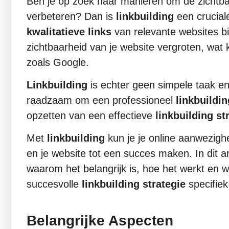
Ben je op zoek naar manieren om de zichtba
verbeteren? Dan is
linkbuilding
een cruciale
kwalitatieve links
van relevante websites bi
zichtbaarheid van je website vergroten, wat
zoals Google.
Linkbuilding
is echter geen simpele taak en 
raadzaam om een professioneel
linkbuildin
opzetten van een effectieve
linkbuilding st
Met
linkbuilding
kun je je online aanwezigh
en je website tot een succes maken. In dit art
waarom het belangrijk is, hoe het werkt en 
succesvolle
linkbuilding strategie
specifiek
Belangrijke Aspecten