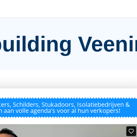
uilding Veen
rs, Schilders, Stukadoors, Isolatiebedrijven &
en aan volle agenda's voor al hun verkopers!