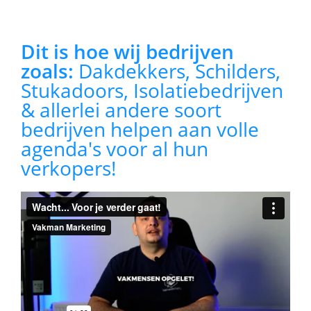
Dit is hoe wij bedrijven
zoals:
Dakdekkers, Schilders,
Stukadoors, Isolatiebedrijven
& allerlei andere soort
bedrijven helpen aan volle
agenda's voor al hun
verkopers!